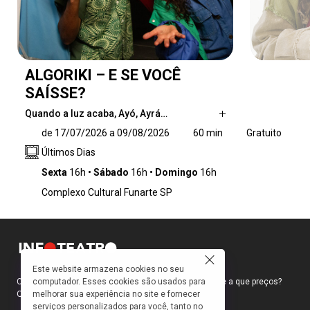
ALGORIKI – E SE VOCÊ
SAÍSSE?
Quando a luz acaba, Ayó, Ayrá…
Quando a luz acaba, Ayó, Ayrá e Obá
de 17/07/2026 a 09/08/2026
60 min
Gratuito
atravessam um prédio-labirinto em busca de
Últimos Dias
uma saída, mas descobrem que o mistério é
ainda maior: a rua desapareceu. Guiados por
Sexta
16h
Sábado
16h
Domingo
16h
Kossi, uma criança que costura caminhos, eles
Complexo Cultural Funarte SP
encontram personagens, memórias e
desafios no limite entre o real e o imaginário.
Jogos, redes, algoritmos e histórias antigas
fazem parte desse caminho, enquanto cada
um precisa descobrir novos modos de olhar
Este website armazena cookies no seu
para o mundo e para si mesmo além das telas.
computador. Esses cookies são usados para
Como faço para ir ao teatro? Onde compro ingressos e a que preços?
melhorar sua experiência no site e fornecer
Quais peças estão em cartaz?
serviços personalizados para você, tanto no