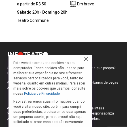
a partir de R$ 50
Em breve
por acaso em um banheiro de shopping. O que
começa como um instante banal rapidamente
Sábado
20h
Domingo
20h
revela outra camada: ambos passaram anos
Teatro Commune
sustentando versões organizadas de si
mesmos, enquanto adiavam perguntas que já
não podiam mais ignorar. Entre humor, tensão,
memória e desejo, “Nós, Ursos” acompanha o
impacto desse encontro sobre suas vidas. A
peça percorre temas como pertencimento,
envelhecimento, culpa, masculinidade e a
Este website armazena cookies no seu
dificuldade de continuar vivendo pela metade.
computador. Esses cookies são usados para
Como faço para ir ao teatro? Onde compro ingressos e a que preços?
Com encenação intimista e poucos elementos
melhorar sua experiência no site e fornecer
Quais peças estão em cartaz?
cênicos, o espetáculo aposta na proximidade
serviços personalizados para você, tanto no
entre atores e público para construir uma
Para responder a essas e outras perguntas, criamos o banco de peças
website, quanto em outras mídias. Para saber
teatrais do INFOTEATRO.
experiência emocional direta, sem respostas
mais sobre os cookies que usamos, consulte
nossa
Política de Privacidade
fáceis, sobre coragem, afeto e escolha.
Não rastrearemos suas informações quando
você visitar nosso site, porém, para cumprir
As informações das peças cadastradas no site são de inteira
suas preferências, precisaremos usar apenas
responsabilidade das produções. O Infoteatro não se responsabiliza
um pequeno cookie, para que você não seja
pela atualização das informações das peças cadastradas.
solicitado a tomar essa decisão novamente.