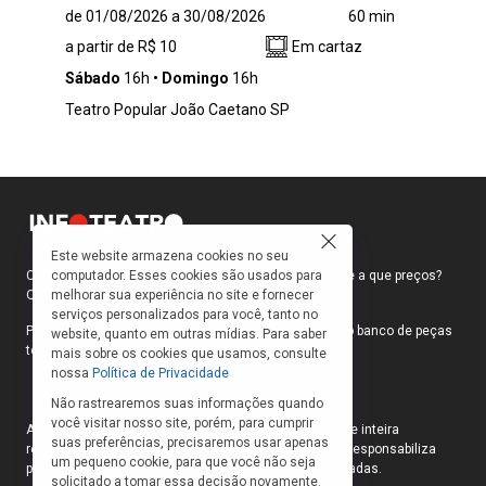
Herolino é um faxineiro que chega para seu
de 01/08/2026 a 30/08/2026
60 min
primeiro dia de trabalho em um lugar muito
a partir de R$ 10
Em cartaz
diferente de todos os outros: um circo. Ao
perceber que está sozinho no picadeiro, deixa
Sábado
16h
Domingo
16h
a imaginação tomar conta da rotina. Entre
Teatro Popular João Caetano SP
vassouras, espanadores e baldes, passa a
brincar de ser artista e transforma a faxina
em um verdadeiro show, criando números de
equilibrismo, malabarismo e acrobacias com
objetos comuns do dia a dia.
Este website armazena cookies no seu
computador. Esses cookies são usados para
Como faço para ir ao teatro? Onde compro ingressos e a que preços?
melhorar sua experiência no site e fornecer
Quais peças estão em cartaz?
serviços personalizados para você, tanto no
Para responder a essas e outras perguntas, criamos o banco de peças
website, quanto em outras mídias. Para saber
teatrais do INFOTEATRO.
mais sobre os cookies que usamos, consulte
nossa
Política de Privacidade
Não rastrearemos suas informações quando
você visitar nosso site, porém, para cumprir
As informações das peças cadastradas no site são de inteira
suas preferências, precisaremos usar apenas
responsabilidade das produções. O Infoteatro não se responsabiliza
um pequeno cookie, para que você não seja
pela atualização das informações das peças cadastradas.
solicitado a tomar essa decisão novamente.