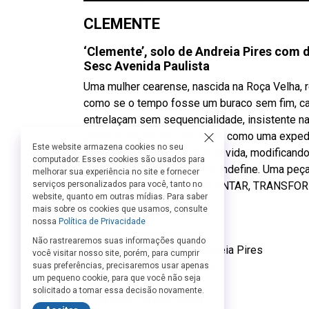
CLEMENTE
‘Clemente’, solo de Andreia Pires com d
Sesc Avenida Paulista
Uma mulher cearense, nascida na Roça Velha, re
como se o tempo fosse um buraco sem fim, c
entrelaçam sem sequencialidade, insistente na
guia a proposta de Clemente, como uma exped
Este website armazena cookies no seu
tempo que articula a força da vida, modificand
computador. Esses cookies são usados para
morte, num desenho que as indefine. Uma peça q
melhorar sua experiência no site e fornecer
movimentos: ESPERAR, PLANTAR, TRANSFO
serviços personalizados para você, tanto no
website, quanto em outras mídias. Para saber
mais sobre os cookies que usamos, consulte
Ficha Técnica:
nossa
Política de Privacidade
Direção: Vinícius Arneiro
Não rastrearemos suas informações quando
Criação e performance: Andreia Pires
você visitar nosso site, porém, para cumprir
Trilha sonora: Tom Monteiro
suas preferências, precisaremos usar apenas
um pequeno cookie, para que você não seja
Figurino: Zé Filho
solicitado a tomar essa decisão novamente.
Iluminação: Jimmy Wong