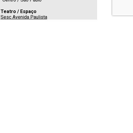
Teatro / Espaço
Sesc Avenida Paulista
Av. Paulista, 119, Bela Vista, São Paulo/SP
- 01311903
Estacionamento
Cafeteria
Sim
E-mail
(11) 3170-0800
Classificação indicativa
Não apropriado para menores de 16 anos
GARANTIR MEU INGRESSO