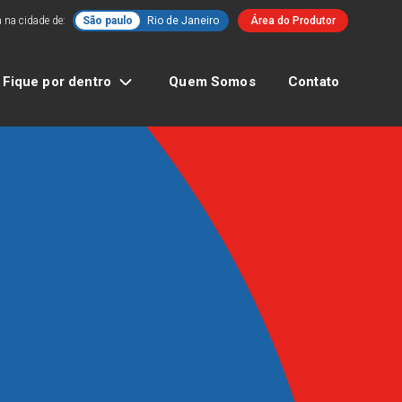
 na cidade de:
São paulo
Rio de Janeiro
Área do Produtor
Fique por dentro
Quem Somos
Contato