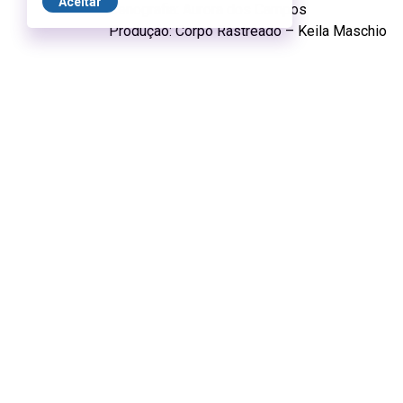
Aceitar
Cenografia: Aurora dos Campos
Produção: Corpo Rastreado – Keila Maschio
Workshop | Práticas de atuação para o aud
com Andreia Pires
Laboratório voltado para profissionais das art
procedimentos formais e espontâneos da cena
novos programas e potências de corporeidade 
Data:
de 22 a 24 de abril de 2026. Quarta a sex
Local:
Arte II (13º andar)
Duração:
180 minutos
Classificação indicativa:
16 anos
Vagas limitadas. Inscrições através do e-mai
org.br
até o dia 7/4.
Valores:
R$ 30 (inteira), R$ 15 (Meia) e R$ 9 
realizar inscrição presencial no Sesc Avenida P