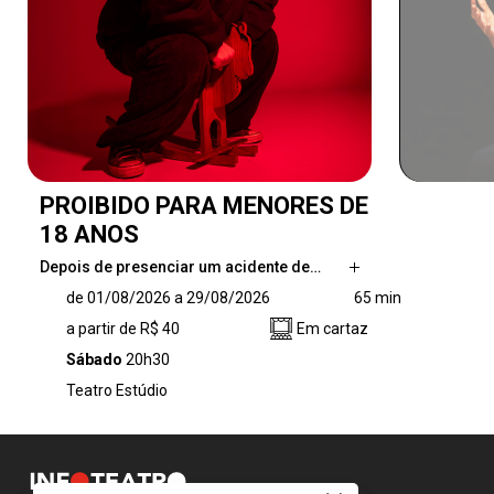
PROIBIDO PARA MENORES DE
18 ANOS
Depois de presenciar um acidente de…
Depois de presenciar um acidente de carro
de 01/08/2026 a 29/08/2026
65 min
com uma vítima fatal, um homem enfrenta
a partir de R$ 40
Em cartaz
uma jornada obsessiva pelas possibilidades
eróticas da violência. O que a exposição
Sábado
20h30
contínua à violência faz com a nossa
Teatro Estúdio
capacidade de sentir? PROIBIDO PARA
MENORES DE 18 ANOS é um espetáculo que
questiona o consumo erotizado de imagens
violentas na mídia, e suas consequências para