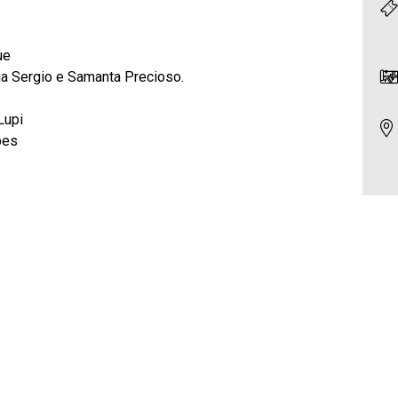
ue
ia Sergio e Samanta Precioso.
Lupi
pes
unicação
a Cultural
14