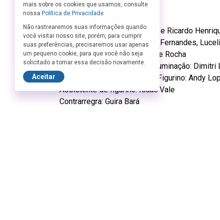
Ficha Técnica:
mais sobre os cookies que usamos, consulte
nossa
Política de Privacidade
Dramaturgia: Carla Zanini
Não rastrearemos suas informações quando
Direção artística: Carla Zanini e Ricardo Henriq
você visitar nosso site, porém, para cumprir
Elenco: Noemi Marinho, Jane Fernandes, Lucel
suas preferências, precisaremos usar apenas
Preparação de atuação: Felipe Rocha
um pequeno cookie, para que você não seja
solicitado a tomar essa decisão novamente.
Trilha sonora : Mini Lamers Iluminação: Dimitri 
Aceitar
Cenografia: Stephanie Fretin Figurino: Andy Lo
Assistente de figurino: Isaac Vale
Contrarregra: Guira Bará
Identidade visual: Angela Ribeiro
Redes sociais: Jorge Ferreira
Assessoria de imprensa: Pombo Correio Com
Assistente de produção: Renata Martins
Direção de produção: Mariana Novais – Ventani
Idealização: DeSúbito Cia. e Ventania Cultural