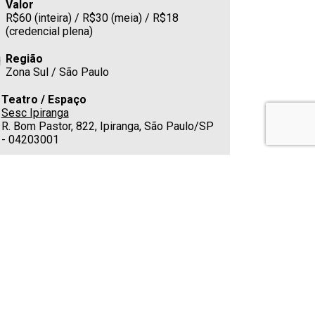
Valor
R$60 (inteira) / R$30 (meia) / R$18
(credencial plena)
Região
Zona Sul / São Paulo
Teatro / Espaço
Sesc Ipiranga
R. Bom Pastor, 822, Ipiranga, São Paulo/SP
- 04203001
Estacionamento
Cafeteria
Sim
Telefone
(11) 3340-2000
Classificação indicativa
Não apropriado para menores de 14 anos