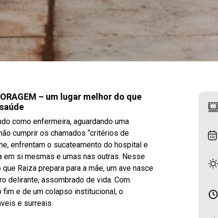
 CORAGEM – um lugar melhor do que
 saúde
hando como enfermeira, aguardando uma
 não cumprir os chamados “critérios de
ene, enfrentam o sucateamento do hospital e
nça em si mesmas e umas nas outras. Nesse
 que Raiza prepara para a mãe, um ave nasce
uro delirante, assombrado de vida. Com
 fim e de um colapso institucional, o
eis e surreais.