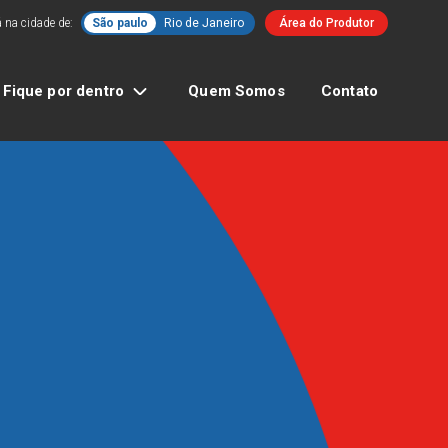
 na cidade de:
São paulo
Rio de Janeiro
Área do Produtor
Fique por dentro
Quem Somos
Contato