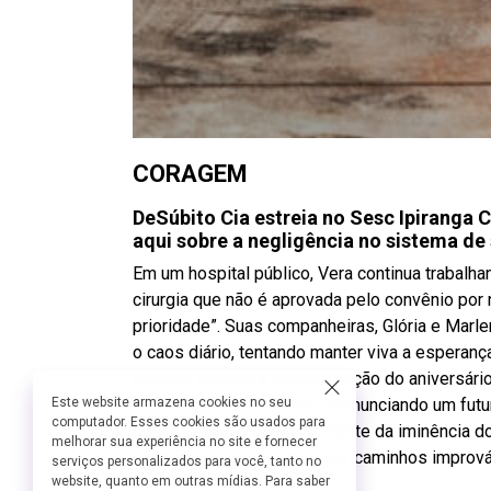
CORAGEM
DeSúbito Cia estreia no Sesc Ipiranga
aqui sobre a negligência no sistema de
Em um hospital público, Vera continua trabal
cirurgia que não é aprovada pelo convênio por
prioridade”. Suas companheiras, Glória e Marl
o caos diário, tentando manter viva a espera
espaço, durante a comemoração do aniversário
Este website armazena cookies no seu
e uma criança cai do céu, prenunciando um fut
computador. Esses cookies são usados para
humor, drama e mistério, diante da iminência do
melhorar sua experiência no site e fornecer
espetáculo se desdobra por caminhos improváv
serviços personalizados para você, tanto no
website, quanto em outras mídias. Para saber