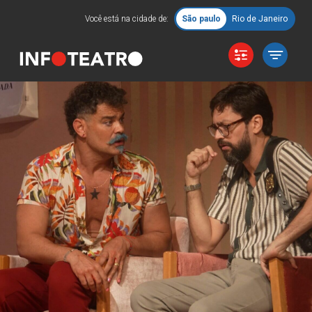
Você está na cidade de:
São paulo
Rio de Janeiro