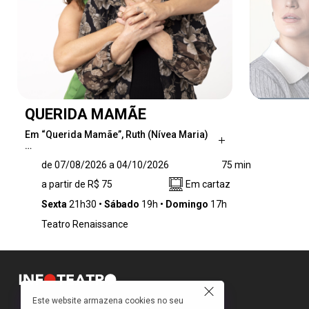
QUERIDA MAMÃE
Em “Querida Mamãe”, Ruth (Nívea Maria)
…
Em “Querida Mamãe”, Ruth (Nívea Maria) e
de 07/08/2026 a 04/10/2026
75 min
Helô (Regiane Alves) se veem diante de um
a partir de R$ 75
Em cartaz
reencontro atravessado por memórias,
mágoas e afeto. Entre conflitos do presente e
Sexta
21h30
Sábado
19h
Domingo
17h
marcas deixadas pelo passado, mãe e filha
Teatro Renaissance
expõem suas diferenças, fragilidades e
tentativas de reconexão, em uma história
sensível e profunda sobre os laços familiares,
os silêncios que afastam e o amor que insiste
em permanecer.
Este website armazena cookies no seu