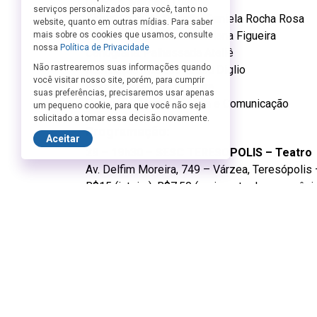
Direção: Marcelo Lujan
serviços personalizados para você, tanto no
Assistência de Direção: Daniela Rocha Rosa
website, quanto em outras mídias. Para saber
Elenco: Duba Becker e Helena Figueira
mais sobre os cookies que usamos, consulte
nossa
Política de Privacidade
Cenografia: Palhassada Ateliê
Não rastrearemos suas informações quando
Iluminação: Marcos Tadeu Diglio
você visitar nosso site, porém, para cumprir
Figurinos: Helena Figueira
suas preferências, precisaremos usar apenas
Produção: Moretti Cultura e Comunicação
um pequeno cookie, para que você não seja
solicitado a tomar essa decisão novamente.
Programação:
Aceitar
29 – 19h30 – SESC TERESOPOLIS – Teatro
Av. Delfim Moreira, 749 – Várzea, Teresópolis
R$15 (inteira), R$7,50 (meia-entrada e convêni
PCG)
30 – 19h – SESC SÃO GONÇALO – Teatro
Av. Pres. Kennedy, 755 – Estrela do Norte, Sã
R$15 (inteira), R$7,50 (meia-entrada e convêni
PCG)