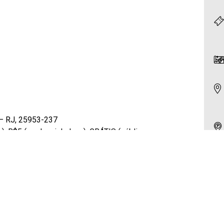
 – RJ, 25953-237
o), R$5 (credencial plena), GRÁTIS (público
o Gonçalo
o), R$5 (credencial plena), GRÁTIS (público