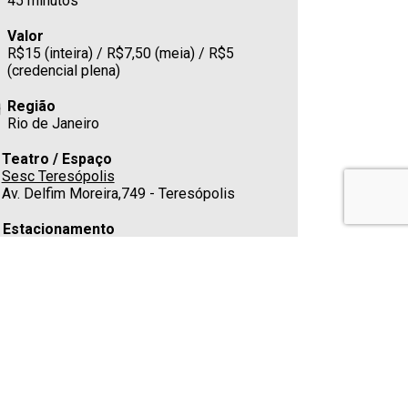
45 minutos
Valor
R$15 (inteira) / R$7,50 (meia) / R$5
(credencial plena)
Região
Rio de Janeiro
Teatro / Espaço
Sesc Teresópolis
Av. Delfim Moreira,749 - Teresópolis
Estacionamento
Cafeteria
Sim
Telefone
(21) 4020-2101
E-mail
falecomagente@sescrio.org.br