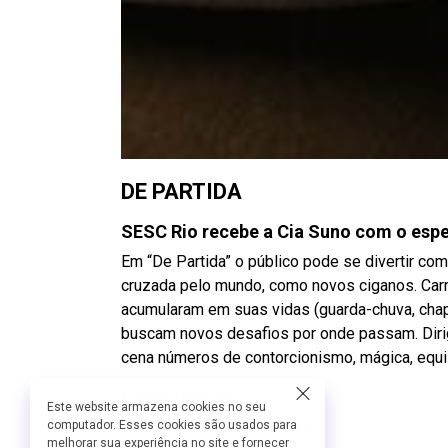
DE PARTIDA
SESC Rio recebe a Cia Suno com o espe
Em “De Partida” o público pode se divertir co
cruzada pelo mundo, como novos ciganos. Car
acumularam em suas vidas (guarda-chuva, chap
buscam novos desafios por onde passam. Dirigi
cena números de contorcionismo, mágica, equil
Ficha Técnica:
Este website armazena cookies no seu
Roteiro e criação: Cia Suno
computador. Esses cookies são usados para
melhorar sua experiência no site e fornecer