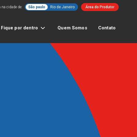
 na cidade de:
São paulo
Rio de Janeiro
Área do Produtor
Fique por dentro
Quem Somos
Contato