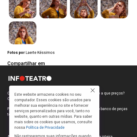
Fotos por
Laerte Késsimos
Compartilhar em
Como faço para ir ao teatro? Onde compro ingressos e a que preços?
Este website armazena cookies no seu
Quais peças estão em cartaz?
computador. Esses cookies são usados para
melhorar sua experiência no site e fornecer
Para responder a essas e outras perguntas, criamos o banco de peças
serviços personalizados para você, tanto no
teatrais do INFOTEATRO.
website, quanto em outras mídias. Para saber
mais sobre os cookies que usamos, consulte
nossa
Política de Privacidade
Não rastrearemos suas informações quando
As informações das peças cadastradas no site são de inteira