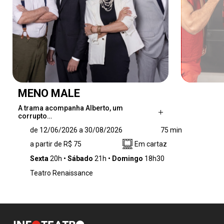
MENO MALE
A trama acompanha Alberto, um
corrupto…
A trama acompanha Alberto, um corrupto
de 12/06/2026 a 30/08/2026
75 min
Secretário de Estado que vive um casamento
a partir de R$ 75
Em cartaz
infeliz com sua assessora, Luísa, enquanto
tenta manter em segredo um romance com a
Sexta
20h
Sábado
21h
Domingo
18h30
jovem Angelina. Cercado por figuras caricatas,
Teatro Renaissance
como uma secretária apaixonada pelo chefe e
um assessor fofoqueiro, Alberto vê sua vida
virar de cabeça para baixo após colidir o carro
com o táxi de Nicola, avô de Angelina, um
explosivo taxista italiano da tradicional Mooca.