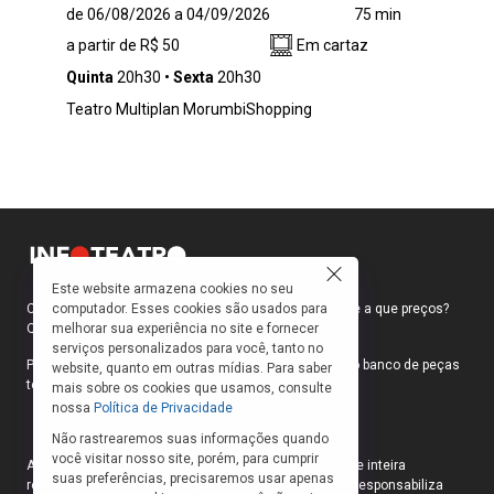
João da Silva Qualquer nasceu no Brasil e,
de 06/08/2026 a 04/09/2026
75 min
desde bebê, acumula decepções com o país.
a partir de R$ 50
Em cartaz
Desde pagar por uma piscina que não existe
até ser feito de bobo pela burocracia: João
Quinta
20h30
Sexta
20h30
chegou ao limite e quer o divórcio do Brasil.
Teatro Multiplan MorumbiShopping
Com a ajuda de Cláudio — um “consultor
migratório” de respostas certas —, ele
descobre que fugir do país pode ser simples,
mas...
Este website armazena cookies no seu
computador. Esses cookies são usados para
Como faço para ir ao teatro? Onde compro ingressos e a que preços?
melhorar sua experiência no site e fornecer
Quais peças estão em cartaz?
serviços personalizados para você, tanto no
Para responder a essas e outras perguntas, criamos o banco de peças
website, quanto em outras mídias. Para saber
teatrais do INFOTEATRO.
mais sobre os cookies que usamos, consulte
nossa
Política de Privacidade
Não rastrearemos suas informações quando
você visitar nosso site, porém, para cumprir
As informações das peças cadastradas no site são de inteira
suas preferências, precisaremos usar apenas
responsabilidade das produções. O Infoteatro não se responsabiliza