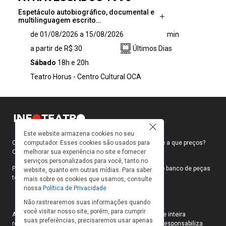
Espetáculo autobiográfico, documental e
multilinguagem escrito…
Espetáculo autobiográfico, documental e
de 01/08/2026 a 15/08/2026
min
multilinguagem escrito e dirigido por Gabriel
a partir de R$ 30
Últimos Dias
Viriatto, “Atravessados 1990” estreia nos dias
1º, 8 e 15 de agosto, com sessões às 18h e
Sábado
18h e 20h
20h, no Teatro Hórus, em São Paulo. Criada
Teatro Horus - Centro Cultural OCA
pelo Vértice — núcleo de criação cênica
contemporânea da Tukumã Instituto de Artes,
a montagem revisita memórias de uma
família periférica paulistana durante a década
de 1990 para investigar como violências,
Este website armazena cookies no seu
afetos, silêncios, desigualdades e formas de
computador. Esses cookies são usados para
Como faço para ir ao teatro? Onde compro ingressos e a que preços?
resistência permanecem inscritos no corpo e
melhorar sua experiência no site e fornecer
Quais peças estão em cartaz?
na construção da identidade.
serviços personalizados para você, tanto no
Para responder a essas e outras perguntas, criamos o banco de peças
website, quanto em outras mídias. Para saber
teatrais do INFOTEATRO.
mais sobre os cookies que usamos, consulte
nossa
Política de Privacidade
Não rastrearemos suas informações quando
você visitar nosso site, porém, para cumprir
As informações das peças cadastradas no site são de inteira
suas preferências, precisaremos usar apenas
responsabilidade das produções. O Infoteatro não se responsabiliza