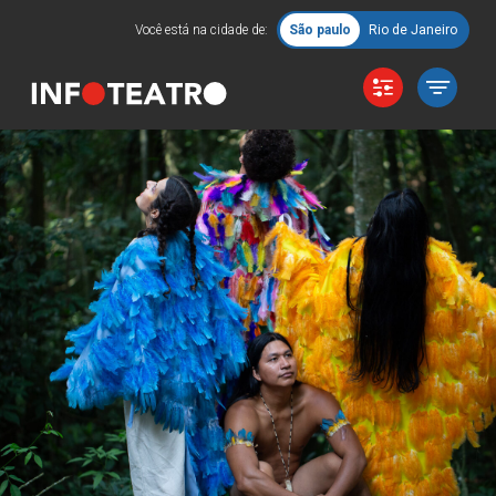
Você está na cidade de:
São paulo
Rio de Janeiro