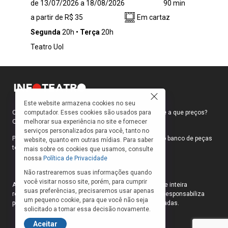
de 13/07/2026 a 18/08/2026
90 min
desmistificar a figura de Maria de Nazaré,
a partir de R$ 35
Em cartaz
mãe de Jesus, o espetáculo “Em Nome da
Mãe” aborda a jornada íntima de uma jovem,
Segunda
20h
Terça
20h
pobre, não casada – e grávida, tendo por isso
Teatro Uol
sofrido os preconceitos de uma sociedade
conservadora, patriarcal e machista. A história
milenar, escrita por homens na Bíblia, aqui é
contada por sua protagonista antes de se
tornar a mãe do filho de Deus. Baseada na
Este website armazena cookies no seu
obra homônima do premiado autor italiano Erri
computador. Esses cookies são usados para
Como faço para ir ao teatro? Onde compro ingressos e a que preços?
de Luca, a peça foi concebida para o palco por
melhorar sua experiência no site e fornecer
Quais peças estão em cartaz?
Suzana Nascimento, que também estrela o
serviços personalizados para você, tanto no
monólogo, em sua primeira montagem no
Para responder a essas e outras perguntas, criamos o banco de peças
website, quanto em outras mídias. Para saber
Brasil.
teatrais do INFOTEATRO.
mais sobre os cookies que usamos, consulte
nossa
Política de Privacidade
Não rastrearemos suas informações quando
você visitar nosso site, porém, para cumprir
As informações das peças cadastradas no site são de inteira
suas preferências, precisaremos usar apenas
responsabilidade das produções. O Infoteatro não se responsabiliza
um pequeno cookie, para que você não seja
pela atualização das informações das peças cadastradas.
solicitado a tomar essa decisão novamente.
Aceitar