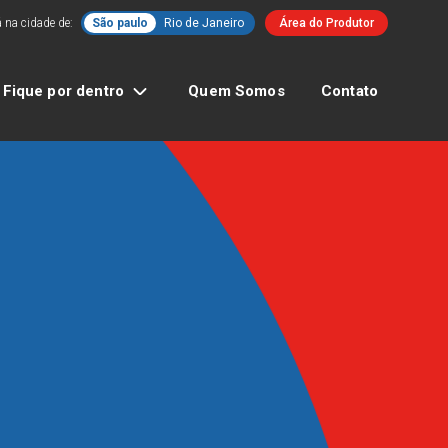
 na cidade de:
São paulo
Rio de Janeiro
Área do Produtor
Fique por dentro
Quem Somos
Contato