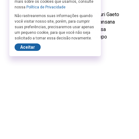
mais sobre os cookies que usamos, consulte
Direção de Arte: Ana Bee
nossa
Política de Privacidade
Elenco: Ana Bee, Glitossan, Yuri Gaeto
Não rastrearemos suas informações quando
Supervisão Cênica: Juliana Sansana
você visitar nosso site, porém, para cumprir
suas preferências, precisaremos usar apenas
Assistência de Produção: Taisa
um pequeno cookie, para que você não seja
Realização e Produção: O Grupo
solicitado a tomar essa decisão novamente.
Aceitar