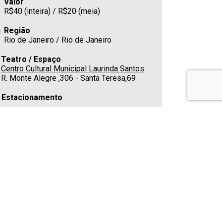
Valor
R$40 (inteira) / R$20 (meia)
Região
Rio de Janeiro / Rio de Janeiro
Teatro / Espaço
Centro Cultural Municipal Laurinda Santos
R. Monte Alegre ,306 - Santa Teresa,69
Estacionamento
Cafeteria
Sim
Telefone
(21) 2215-0618 | (21) 2224-3331
E-mail
laurindasantoslobo.cultura@prefeitura.rio
Classificação indicativa
Não apropriado para menores de 16 anos