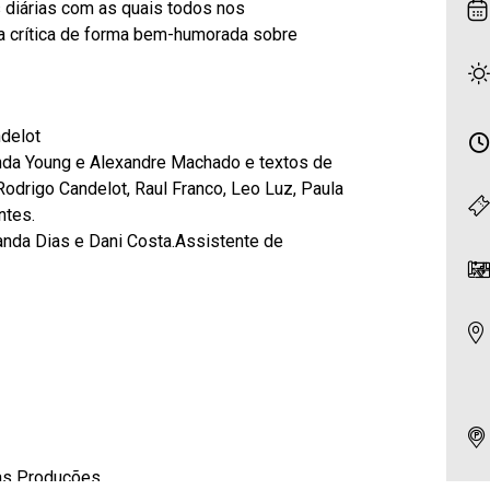
 diárias com as quais todos nos
ma crítica de forma bem-humorada sobre
ndelot
nda Young e Alexandre Machado e textos de
Rodrigo Candelot, Raul Franco, Leo Luz, Paula
ntes.
Xanda Dias e Dani Costa.Assistente de
as Produções