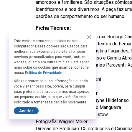
amorosos e familiares. São situações cômicas
identificamos e nos divertimos. A peça faz u
padrões de comportamento do ser humano.
Ficha Técnica:
Direção, concepção e dramaturgia: Rodrigo Ca
Este website armazena cookies no seu
Textos: Livres adaptações de textos de Ferna
computador. Esses cookies são usados para
Paulo Halm, Marcus Alvisi, Cristina Fagundes, 
melhorar sua experiência no site e fornecer
serviços personalizados para você, tanto no
Rocha, Igor Paiva, Lucas Domso e Camila Abra
website, quanto em outras mídias. Para saber
Elenco: Rodrigo Candelot, Charles Paraventi, 
mais sobre os cookies que usamos, consulte
direção: Alexandre Méziat
nossa
Política de Privacidade
Iluminação: Fernanda Mantovani
Não rastrearemos suas informações quando
Cenografia: José Dias
você visitar nosso site, porém, para cumprir
suas preferências, precisaremos usar apenas
Figurinos: Constança Whitaker
um pequeno cookie, para que você não seja
Direção de Movimentos: Johayne Hildefonso
solicitado a tomar essa decisão novamente.
Direção Musical: D’Alessandro Mangueira
Aceitar
Programador Visual: Thiago Ristow
Fotografia: Wagner Meier
Direção de Produção: C5 produções e Capang