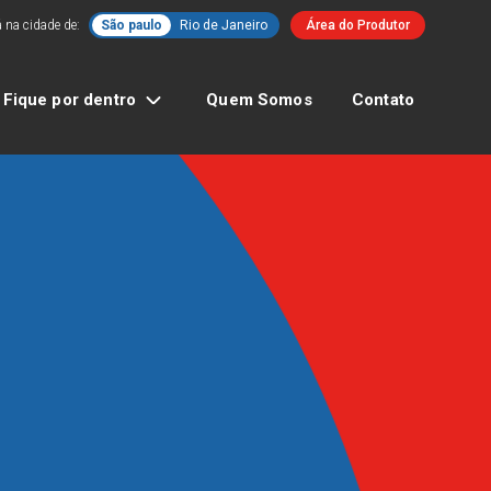
 na cidade de:
São paulo
Rio de Janeiro
Área do Produtor
Fique por dentro
Quem Somos
Contato