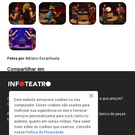
Fotos por
Adriano Escanhuela
Compartilhar em
Como faço para ir ao teatro? Onde compro ingressos e a que preços?
Este website armazena cookies no seu
Quais peças estão em cartaz?
computador. Esses cookies são usados para
melhorar sua experiência no site e fornecer
Para responder a essas e outras perguntas, criamos o banco de peças
serviços personalizados para você, tanto no
teatrais do INFOTEATRO.
website, quanto em outras mídias. Para saber
mais sobre os cookies que usamos, consulte
nossa
Política de Privacidade