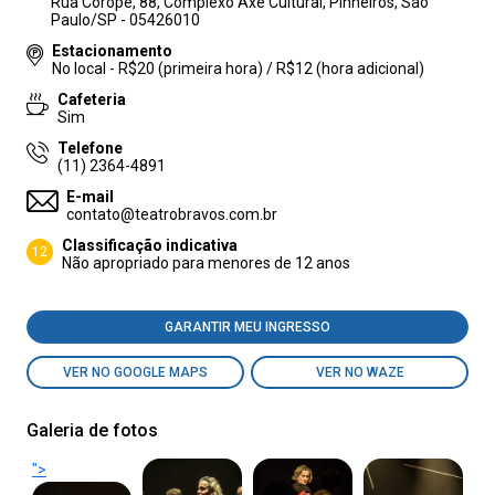
Rua Coropé, 88, Complexo Axe Cultural, Pinheiros, São
Paulo/SP - 05426010
Estacionamento
No local - R$20 (primeira hora) / R$12 (hora adicional)
Cafeteria
Sim
Telefone
(11) 2364-4891
E-mail
contato@teatrobravos.com.br
Classificação indicativa
12
Não apropriado para menores de 12 anos
GARANTIR MEU INGRESSO
VER NO GOOGLE MAPS
VER NO WAZE
Galeria de fotos
">