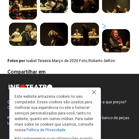
">
Fotos por
Isabel Teixeira Março de 2020 Foto,Roberto Setton
Compartilhar em
Este website armazena cookies no seu
computador. Esses cookies são usados para
Como faço para ir ao teatro? Onde compro ingressos e a que preços?
melhorar sua experiência no site e fornecer
Quais peças estão em cartaz?
serviços personalizados para você, tanto no
Para responder a essas e outras perguntas, criamos o banco de peças
website, quanto em outras mídias. Para saber
teatrais do INFOTEATRO.
mais sobre os cookies que usamos, consulte
nossa
Política de Privacidade
Não rastrearemos suas informações quando