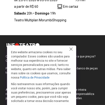
de 25/07/2026 a 05/09/2026
75 min
especiais em Juiz de Fora, Minas Gerais,
a partir de R$ 60
Em cartaz
Mouhamed Harfouch leva seu monólogo “Meu
Remédio” para o Rio de Janeiro, com estreia
Sábado
20h
Domingo
19h
marcada para 10 de janeiro de 2025, no Teatro
Teatro Multiplan MorumbiShopping
Ipanema. Dirigido por João Fonseca, o
espetáculo traz uma narrativa
profundamente pessoal e emotiva, onde
Harfouch mergulha na sua história de vida,
lidando com temas como identidade,
pertencimento e aceitação de sua própria
história. A peça é uma mistura de comédia e
Este website armazena cookies no seu
drama, resultado de um processo criativo
computador. Esses cookies são usados para
Como faço para ir ao teatro? Onde compro ingressos e a que preços?
melhorar sua experiência no site e fornecer
Quais peças estão em cartaz?
íntimo que levou o artista a revisitar
serviços personalizados para você, tanto no
momentos de sua própria trajetória,
Para responder a essas e outras perguntas, criamos o banco de peças
website, quanto em outras mídias. Para saber
especialmente sua relação com seu nome e
teatrais do INFOTEATRO.
mais sobre os cookies que usamos, consulte
sua herança cultural.
nossa
Política de Privacidade
Não rastrearemos suas informações quando
você visitar nosso site, porém, para cumprir
As informações das peças cadastradas no site são de inteira
suas preferências, precisaremos usar apenas
responsabilidade das produções. O Infoteatro não se responsabiliza
um pequeno cookie, para que você não seja
pela atualização das informações das peças cadastradas.
solicitado a tomar essa decisão novamente.