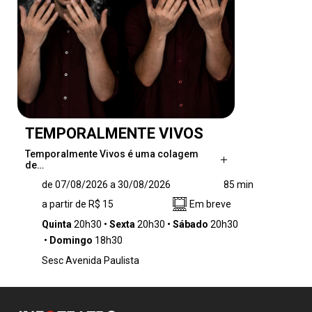
TEMPORALMENTE VIVOS
Temporalmente Vivos é uma colagem
de…
Temporalmente Vivos é uma colagem de
de 07/08/2026 a 30/08/2026
85 min
cenas independentes, tecidas delicadamente
a partir de R$ 15
Em breve
com ironia e humor, que transitam entre as
linguagens do teatro e da dança. A peça faz
Quinta
20h30
Sexta
20h30
Sábado
20h30
do realismo mágico latino-americano um
Domingo
18h30
barco para navegar pelos dois grandes
Sesc Avenida Paulista
mistérios que têm movido a criação poética de
todos os tempos: a vida e a morte, temas
universais por excelência.