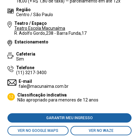
18,00 (+ R$ 1,80 de taxa) — parcelamento em até 12x
Região
Centro / São Paulo
Teatro / Espaço
Teatro Escola Macunaíma
R. Adolfo Gordo,238 - Barra Funda,17
Estacionamento
Cafeteria
Sim
Telefone
(11) 3217-3400
E-mail
fale@macunaima.com.br
Classificação indicativa
12
Não apropriado para menores de 12 anos
GARANTIR MEU INGRESSO
VER NO GOOGLE MAPS
VER NO WAZE