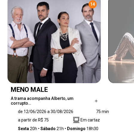
14
MENO MALE
A trama acompanha Alberto, um
corrupto…
A trama acompanha Alberto, um corrupto
de 12/06/2026 a 30/08/2026
75 min
Secretário de Estado que vive um casamento
a partir de R$ 75
Em cartaz
infeliz com sua assessora, Luísa, enquanto
tenta manter em segredo um romance com a
Sexta
20h
Sábado
21h
Domingo
18h30
jovem Angelina. Cercado por figuras caricatas,