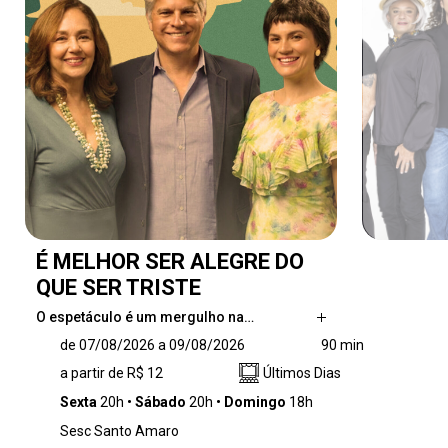
É MELHOR SER ALEGRE DO
QUE SER TRISTE
O espetáculo é um mergulho na…
O espetáculo é um mergulho na vasta
de 07/08/2026 a 09/08/2026
90 min
trajetória de Vinicius de Moraes,
a partir de R$ 12
Últimos Dias
carinhosamente apelidado de “Poetinha”.
Concebido como um musical-tributo, a
Sexta
20h
Sábado
20h
Domingo
18h
montagem explora a essência do homem que
Sesc Santo Amaro
viveu com paixão absoluta, sorvendo a vida