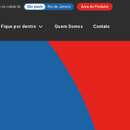
 na cidade de:
São paulo
Rio de Janeiro
Área do Produtor
Fique por dentro
Quem Somos
Contato