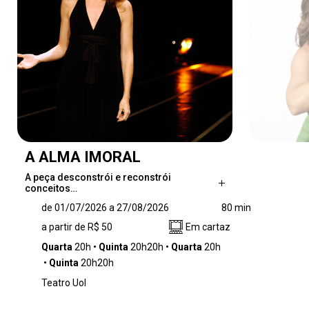
A ALMA IMORAL
A peça desconstrói e reconstrói
conceitos…
A peça desconstrói e reconstrói conceitos
de 01/07/2026 a 27/08/2026
80 min
milenares da história da civilização - corpo e
a partir de R$ 50
Em cartaz
alma, certo e errado, traidor e traído,
obediência e desobediência. Sozinha no palco,
Quarta
20h
Quinta
20h20h
Quarta
20h
Clarice Niskier conta histórias e parábolas da
Quinta
20h20h
tradição judaica, valendo-se somente de uma
Teatro Uol
cadeira e um grande pano preto que,
concebido pela figurinista Kika Lopes,