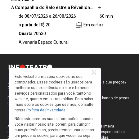
A Companhia do Ralo estreia Réveillon…
A Companhia do Ralo estreia Réveillon Do Fim
de 08/07/2026 a 26/08/2026
60 min
Do Mundo, comédia que aborda a dificuldade
a partir de R$ 20
Em cartaz
de viver além dos próprios problemas e o valor
da empatia Partindo de uma narrativa na qual
Quarta
20h30
uma família de classe média-alta contrata um
Alvenaria Espaço Cultural
churrasqueiro na tentativa de celebrar seu
último Ano Novo, uma hora […]
Este website armazena cookies no seu
computador. Esses cookies são usados para
Como faço para ir ao teatro? Onde compro ingressos e a que preços?
melhorar sua experiência no site e fornecer
Quais peças estão em cartaz?
serviços personalizados para você, tanto no
Para responder a essas e outras perguntas, criamos o banco de peças
website, quanto em outras mídias. Para saber
teatrais do INFOTEATRO.
mais sobre os cookies que usamos, consulte
nossa
Política de Privacidade
Não rastrearemos suas informações quando
você visitar nosso site, porém, para cumprir
As informações das peças cadastradas no site são de inteira
suas preferências, precisaremos usar apenas
responsabilidade das produções. O Infoteatro não se responsabiliza
um pequeno cookie, para que você não seja
pela atualização das informações das peças cadastradas.