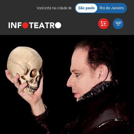
Você está na cidade de:
São paulo
Rio de Janeiro