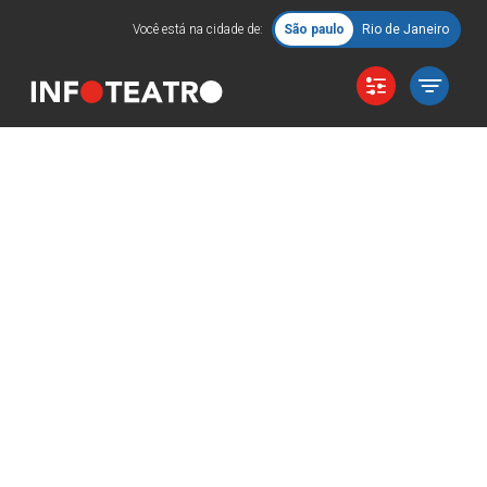
Você está na cidade de:
São paulo
Rio de Janeiro