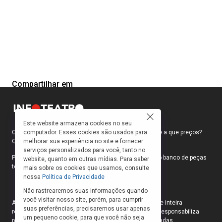
Compartilhar em
Este website armazena cookies no seu
computador. Esses cookies são usados para
Como faço para ir ao teatro? Onde compro ingressos e a que preços?
melhorar sua experiência no site e fornecer
Quais peças estão em cartaz?
serviços personalizados para você, tanto no
Para responder a essas e outras perguntas, criamos o banco de peças
website, quanto em outras mídias. Para saber
teatrais do INFOTEATRO.
mais sobre os cookies que usamos, consulte
nossa
Política de Privacidade
Não rastrearemos suas informações quando
você visitar nosso site, porém, para cumprir
As informações das peças cadastradas no site são de inteira
suas preferências, precisaremos usar apenas
responsabilidade das produções. O Infoteatro não se responsabiliza
um pequeno cookie, para que você não seja
pela atualização das informações das peças cadastradas.