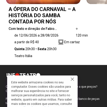
A ÓPERA DO CARNAVAL – A
HISTÓRIA DO SAMBA
CONTADA POR NÓS
Com texto e direção de Fabio…
Com texto e direção de Fabio Gouveia, o
de 12/06/2026 a 28/08/2026
120 min
espetáculo combina teatro, música e dança
a partir de R$ 40
Em cartaz
para conduzir o público por uma jornada que
atravessa a diáspora africana e chega à
Quinta
20h30
Sexta
20h30
consolidação do samba como símbolo de
Teatro Itália
identidade, resistência e celebração. Mais do
que contar uma história, a obra reivindica
narrativas e revisita as lutas, resistências e
conquistas de homens e mulheres pretos que
transformaram a dor em cultura.
Este website armazena cookies no seu
computador. Esses cookies são usados para
Como faço para ir ao teatro? Onde compro ingressos e a que preços?
melhorar sua experiência no site e fornecer
Quais peças estão em cartaz?
serviços personalizados para você, tanto no
Para responder a essas e outras perguntas, criamos o banco de peças
website, quanto em outras mídias. Para saber
teatrais do INFOTEATRO.
mais sobre os cookies que usamos, consulte