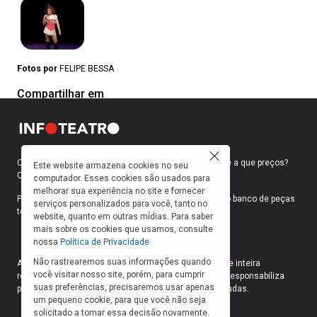
Fotos por
FELIPE BESSA
Compartilhar em
Como faço para ir ao teatro? Onde compro ingressos e a que preços?
Este website armazena cookies no seu
Quais peças estão em cartaz?
computador. Esses cookies são usados para
melhorar sua experiência no site e fornecer
Para responder a essas e outras perguntas, criamos o banco de peças
serviços personalizados para você, tanto no
teatrais do INFOTEATRO.
website, quanto em outras mídias. Para saber
mais sobre os cookies que usamos, consulte
nossa
Política de Privacidade
Não rastrearemos suas informações quando
As informações das peças cadastradas no site são de inteira
você visitar nosso site, porém, para cumprir
responsabilidade das produções. O Infoteatro não se responsabiliza
suas preferências, precisaremos usar apenas
pela atualização das informações das peças cadastradas.
um pequeno cookie, para que você não seja
solicitado a tomar essa decisão novamente.