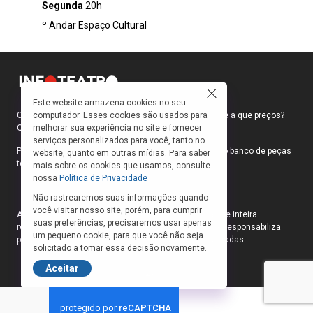
qualquer palavra. Em cena, um boneco
Segunda
20h
acredita conduzir o mundo à sua frente —
º Andar Espaço Cultural
manipula objetos, cria movimentos, apaixona-
se. No entanto, desconhece completamente
aquilo que o move: o homem por trás de seus
gestos
Este website armazena cookies no seu
computador. Esses cookies são usados para
Como faço para ir ao teatro? Onde compro ingressos e a que preços?
melhorar sua experiência no site e fornecer
Quais peças estão em cartaz?
serviços personalizados para você, tanto no
Para responder a essas e outras perguntas, criamos o banco de peças
website, quanto em outras mídias. Para saber
teatrais do INFOTEATRO.
mais sobre os cookies que usamos, consulte
nossa
Política de Privacidade
Não rastrearemos suas informações quando
você visitar nosso site, porém, para cumprir
As informações das peças cadastradas no site são de inteira
suas preferências, precisaremos usar apenas
responsabilidade das produções. O Infoteatro não se responsabiliza
um pequeno cookie, para que você não seja
pela atualização das informações das peças cadastradas.
solicitado a tomar essa decisão novamente.
Aceitar