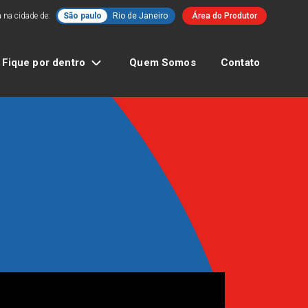
 na cidade de:
São paulo
Rio de Janeiro
Área do Produtor
Fique por dentro
Quem Somos
Contato