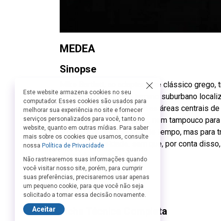
MEDEA
Sinopse
Mike Bartlett, ao adaptar este clássico grego, t
Este website armazena cookies no seu
da Grécia antiga a um terreno suburbano locali
computador. Esses cookies são usados para
aos bairros que bordejam as áreas centrais de
melhorar sua experiência no site e fornecer
não por mera similaridade, nem tampouco para
serviços personalizados para você, tanto no
website, quanto em outras mídias. Para saber
artifícios referenciais deste tempo, mas para t
mais sobre os cookies que usamos, consulte
contemporaneidade, sem que, por conta disso, 
nossa
Política de Privacidade
respalda sua obra. Teatro.
Não rastrearemos suas informações quando
você visitar nosso site, porém, para cumprir
Direção
suas preferências, precisaremos usar apenas
um pequeno cookie, para que você não seja
Zé Henrique de Paula
solicitado a tomar essa decisão novamente.
Ficha Técnica Completa
Aceitar