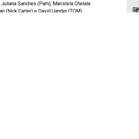
, Juliana Sanches (Pam), Maristela Chelala
man (Nick Carter) e David Uander (TOM)
etáculo.
L