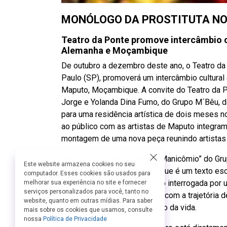
MONÓLOGO DA PROSTITUTA N
Teatro da Ponte promove intercâmbio cul
Alemanha e Moçambique
De outubro a dezembro deste ano, o Teatro da
Paulo (SP), promoverá um intercâmbio cultural
Maputo, Moçambique. A convite do Teatro da P
Jorge e Yolanda Dina Fumo, do Grupo M´Bêu, d
para uma residência artística de dois meses n
ao público com as artistas de Maputo integra
montagem de uma nova peça reunindo artistas
“Monólogo da Prostituta no Manicômio” do Gru
Este website armazena cookies no seu
Teatro de Maputo, Moçambique é um texto escr
computador. Esses cookies são usados para
história de uma mulher sendo interrogada por 
melhorar sua experiência no site e fornecer
serviços personalizados para você, tanto no
depoimento, nos deparamos com a trajetória d
website, quanto em outras mídias. Para saber
violências de gênero ao longo da vida.
mais sobre os cookies que usamos, consulte
nossa
Política de Privacidade