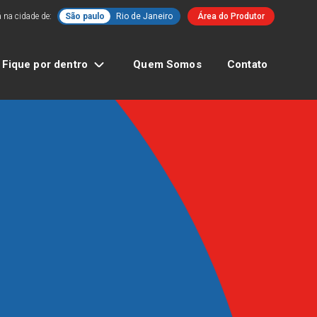
 na cidade de:
São paulo
Rio de Janeiro
Área do Produtor
Fique por dentro
Quem Somos
Contato