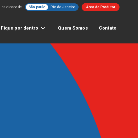
 na cidade de:
São paulo
Rio de Janeiro
Área do Produtor
Fique por dentro
Quem Somos
Contato