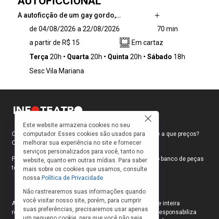
AUTOFICCIONAL
A autoficção de um gay gordo,…
A autoficção de um gay gordo, nascido em
de 04/08/2026 a 22/08/2026
70 min
uma sexta-feira 13 de lua cheia, tecida por
a partir de R$ 15
Em cartaz
lembranças da infância e adolescência que
ganham tons de filme de terror. Mesclando
Terça
20h
Quarta
20h
Quinta
20h
Sábado
18h
elementos de horror, humor, cultura pop e
Sesc Vila Mariana
memória, BIGORNA é um thriller poético sobre
a estranha desconexão que pode existir entre
ser, estar e pertencer.
Este website armazena cookies no seu
computador. Esses cookies são usados para
Como faço para ir ao teatro? Onde compro ingressos e a que preços?
melhorar sua experiência no site e fornecer
Quais peças estão em cartaz?
serviços personalizados para você, tanto no
Para responder a essas e outras perguntas, criamos o banco de peças
website, quanto em outras mídias. Para saber
teatrais do INFOTEATRO.
mais sobre os cookies que usamos, consulte
nossa
Política de Privacidade
Não rastrearemos suas informações quando
você visitar nosso site, porém, para cumprir
As informações das peças cadastradas no site são de inteira
suas preferências, precisaremos usar apenas
responsabilidade das produções. O Infoteatro não se responsabiliza
um pequeno cookie, para que você não seja