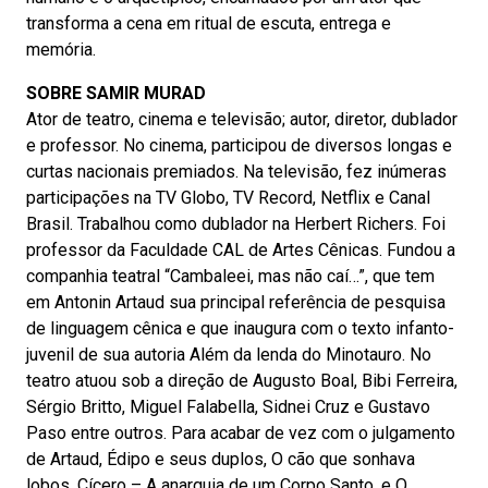
transforma a cena em ritual de escuta, entrega e
memória.
SOBRE SAMIR MURAD
Ator de teatro, cinema e televisão; autor, diretor, dublador
e professor. No cinema, participou de diversos longas e
curtas nacionais premiados. Na televisão, fez inúmeras
participações na TV Globo, TV Record, Netflix e Canal
Brasil. Trabalhou como dublador na Herbert Richers. Foi
professor da Faculdade CAL de Artes Cênicas. Fundou a
companhia teatral “Cambaleei, mas não caí…”, que tem
em Antonin Artaud sua principal referência de pesquisa
de linguagem cênica e que inaugura com o texto infanto-
juvenil de sua autoria Além da lenda do Minotauro. No
teatro atuou sob a direção de Augusto Boal, Bibi Ferreira,
Sérgio Britto, Miguel Falabella, Sidnei Cruz e Gustavo
Paso entre outros. Para acabar de vez com o julgamento
de Artaud, Édipo e seus duplos, O cão que sonhava
lobos, Cícero – A anarquia de um Corpo Santo, e O