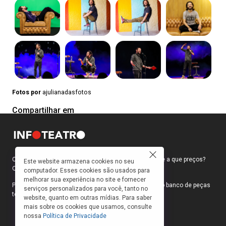
Fotos por
ajulianadasfotos
Compartilhar em
Como faço para ir ao teatro? Onde compro ingressos e a que preços?
Este website armazena cookies no seu
Quais peças estão em cartaz?
computador. Esses cookies são usados para
melhorar sua experiência no site e fornecer
Para responder a essas e outras perguntas, criamos o banco de peças
serviços personalizados para você, tanto no
teatrais do INFOTEATRO.
website, quanto em outras mídias. Para saber
mais sobre os cookies que usamos, consulte
nossa
Política de Privacidade