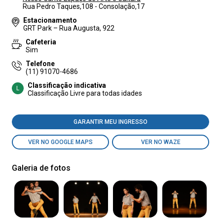
Rua Pedro Taques,108 - Consolação,17
Estacionamento
GRT Park – Rua Augusta, 922
Cafeteria
Sim
Telefone
(11) 91070-4686
Classificação indicativa
L
Classificação Livre para todas idades
GARANTIR MEU INGRESSO
VER NO GOOGLE MAPS
VER NO WAZE
Galeria de fotos