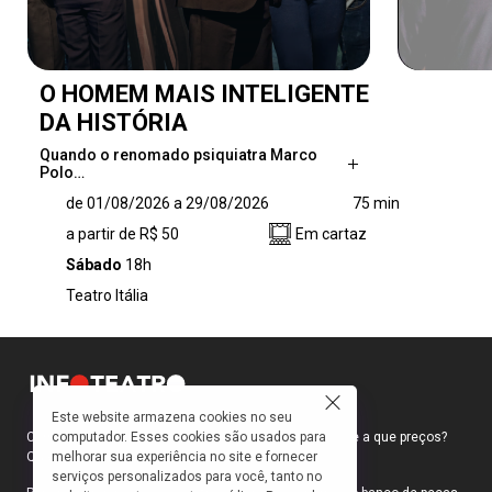
O HOMEM MAIS INTELIGENTE
DA HISTÓRIA
Quando o renomado psiquiatra Marco
Polo…
Quando o renomado psiquiatra Marco Polo vai
de 01/08/2026 a 29/08/2026
75 min
a Jerusalém participar de uma reunião na
a partir de R$ 50
Em cartaz
ONU, ele é desafiado a estudar a mente do
homem mais famoso da história: Jesus.
Sábado
18h
Marco Polo, um dos maiores ateus da
Teatro Itália
atualidade, recusa-se, mas é instigado por
uma plateia de intelectuais a realizar essa
empreitada e aceita. É, então, montada uma
mesa-redonda, composta por brilhantes
profissionais para analisar a mente de Jesus
Este website armazena cookies no seu
sob os ângulos da ciência e, não, da religião. A
computador. Esses cookies são usados para
Como faço para ir ao teatro? Onde compro ingressos e a que preços?
partir disso, o personagem começa uma
melhorar sua experiência no site e fornecer
Quais peças estão em cartaz?
jornada épica para saber se Jesus era um
serviços personalizados para você, tanto no