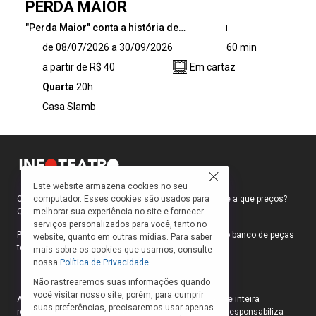
PERDA MAIOR
"Perda Maior" conta a história de…
"Perda Maior" conta a história de três
de 08/07/2026 a 30/09/2026
60 min
personagens que são seduzidos pelo anúncio
a partir de R$ 40
Em cartaz
de um suposto método de treinamento, que
promete o sucesso imediato, tornam-se
Quarta
20h
voluntários de um estranho experimento que
Casa Slamb
se revela em armadilha e que os mantém
aprisionados.
Este website armazena cookies no seu
computador. Esses cookies são usados para
Como faço para ir ao teatro? Onde compro ingressos e a que preços?
melhorar sua experiência no site e fornecer
Quais peças estão em cartaz?
serviços personalizados para você, tanto no
Para responder a essas e outras perguntas, criamos o banco de peças
website, quanto em outras mídias. Para saber
teatrais do INFOTEATRO.
mais sobre os cookies que usamos, consulte
nossa
Política de Privacidade
Não rastrearemos suas informações quando
você visitar nosso site, porém, para cumprir
As informações das peças cadastradas no site são de inteira
suas preferências, precisaremos usar apenas
responsabilidade das produções. O Infoteatro não se responsabiliza