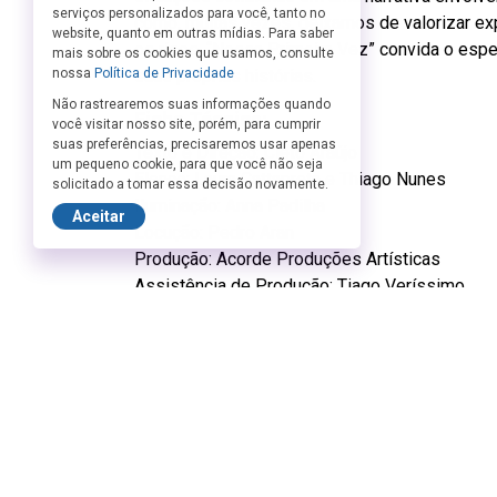
serviços personalizados para você, tanto no
como, muitas vezes, deixamos de valorizar ex
website, quanto em outras mídias. Para saber
os risos, “Nossa Primeira Vez” convida o espe
mais sobre os cookies que usamos, consulte
suas próprias histórias.
nossa
Política de Privacidade
Não rastrearemos suas informações quando
Ficha Técnica:
você visitar nosso site, porém, para cumprir
suas preferências, precisaremos usar apenas
Texto e Direção: Cleto Araújo
um pequeno cookie, para que você não seja
Elenco: Laura Cattapreta e Thiago Nunes
solicitado a tomar essa decisão novamente.
Iluminação: Anna Padilha
Aceitar
Locução: Pedro Aran
Produção: Acorde Produções Artísticas
Assistência de Produção: Tiago Veríssimo
Fotos de Estúdio: RL Fotografia
Fotos de Cena: Rafael Moura
Não é permitida a entrada após o início do