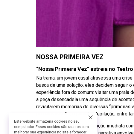
NOSSA PRIMEIRA VEZ
“Nossa Primeira Vez” estreia no Teatr
Na trama, um jovem casal atravessa uma crise
busca de uma solução, eles decidem seguir 
experiência fora do comum: visitar uma praia d
a peça desencadeia uma sequência de aconte
revisitarem memórias de diversas “primeiras ve
primeiro assalto, a primeira depilação, entre ta
Este website armazena cookies no seu
Com humor afiado e identificação imediata com
computador. Esses cookies são usados para
situações cotidianas em uma narrativa envolve
melhorar sua experiência no site e fornecer