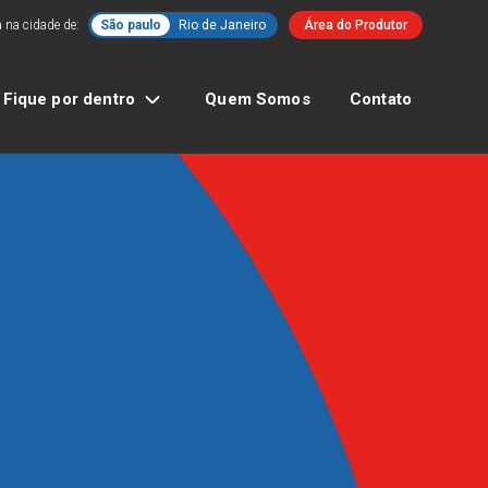
 na cidade de:
São paulo
Rio de Janeiro
Área do Produtor
Fique por dentro
Quem Somos
Contato