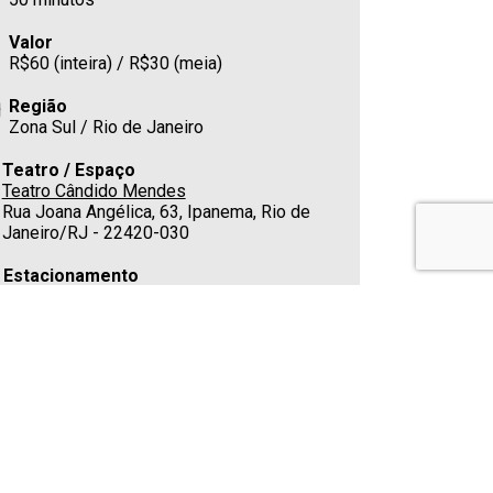
Valor
R$60 (inteira) / R$30 (meia)
Região
Zona Sul / Rio de Janeiro
Teatro / Espaço
Teatro Cândido Mendes
Rua Joana Angélica, 63, Ipanema, Rio de
Janeiro/RJ - 22420-030
Estacionamento
Cafeteria
Sim
Telefone
(21) 3149-9018
E-mail
parproduca@gmail.com