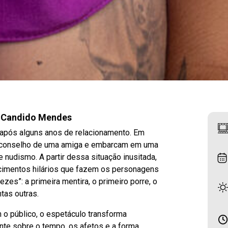
o Candido Mendes
 após alguns anos de relacionamento. Em
o conselho de uma amiga e embarcam em uma
e nudismo. A partir dessa situação inusitada,
cimentos hilários que fazem os personagens
zes”: a primeira mentira, o primeiro porre, o
ntas outras.
 o público, o espetáculo transforma
nte sobre o tempo, os afetos e a forma