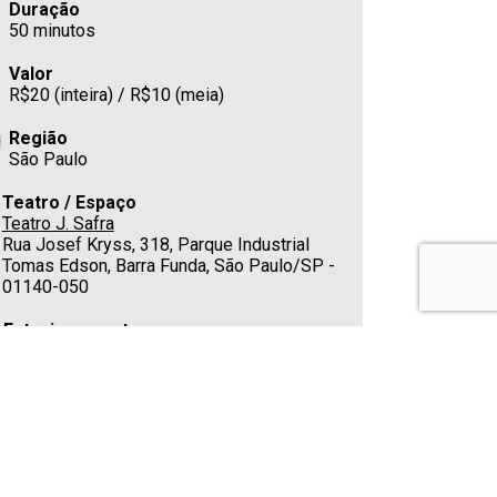
Duração
50 minutos
Valor
R$20 (inteira) / R$10 (meia)
Região
São Paulo
Teatro / Espaço
Teatro J. Safra
Rua Josef Kryss, 318, Parque Industrial
Tomas Edson, Barra Funda, São Paulo/SP -
01140-050
Estacionamento
No local
Cafeteria
Sim
Telefone
(11) 3611-3042