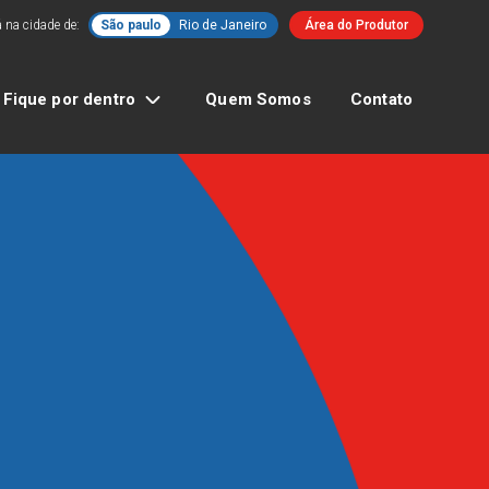
 na cidade de:
São paulo
Rio de Janeiro
Área do Produtor
Fique por dentro
Quem Somos
Contato