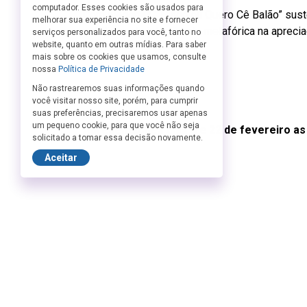
computador. Esses cookies são usados para
Com alegorias, “Nuviõ ou Quero Cê Balão” sus
melhorar sua experiência no site e fornecer
cotidiano, de integridade metafórica na apreci
serviços personalizados para você, tanto no
website, quanto em outras mídias. Para saber
de vida.
mais sobre os cookies que usamos, consulte
nossa
Política de Privacidade
Não rastrearemos suas informações quando
você visitar nosso site, porém, para cumprir
suas preferências, precisaremos usar apenas
um pequeno cookie, para que você não seja
Apresentações dias 8 e 22 de fevereiro as
solicitado a tomar essa decisão novamente.
Aceitar