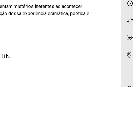
tentam mistérios inerentes ao acontecer
ação dessa experiência dramática, poética e
 11h.