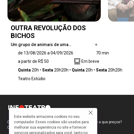
OUTRA REVOLUÇÃO DOS
BICHOS
Um grupo de animais de uma…
Um grupo de animais de uma fazenda rebela-
de 13/08/2026 a 04/09/2026
70 min
se contra a exploração sofrida pelo dono da
a partir de R$ 50
Em breve
propriedade e toma o poder para estabelecer
uma estrutura igualitária. No entanto, o sonho
Quinta
20h
Sexta
20h20h
Quinta
20h
Sexta
20h20h
da democracia é colocado à prova quando os
Teatro Estúdio
porcos assumem a liderança, revelando os
perigos do totalitarismo e da corrupção do
poder. Através do porco Napoleão, a história
narra a escalada autoritária em uma fábula
distópica essencial para os dias atuais.
Este website armazena cookies no seu
computador. Esses cookies são usados para
Como faço para ir ao teatro? Onde compro ingressos e a que preços?
melhorar sua experiência no site e fornecer
Quais peças estão em cartaz?
serviços personalizados para você, tanto no