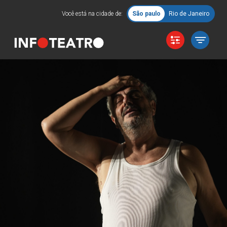
Você está na cidade de:
São paulo
Rio de Janeiro