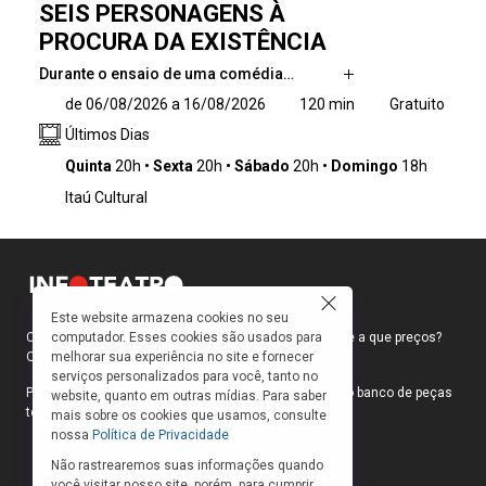
SEIS PERSONAGENS À
PROCURA DA EXISTÊNCIA
Durante o ensaio de uma comédia…
Durante o ensaio de uma comédia de
de 06/08/2026 a 16/08/2026
120 min
Gratuito
Pirandello, um grupo de funcionários negros
Últimos Dias
do teatro interrompe a cena e reivindica o
direito de narrar a própria história. A partir
Quinta
20h
Sexta
20h
Sábado
20h
Domingo
18h
desse gesto, o espetáculo transforma o palco
Itaú Cultural
em campo simbólico de disputa entre
personagens/personas brancos e negros,
visibilidade e apagamento, representação e
existência.
Este website armazena cookies no seu
computador. Esses cookies são usados para
Como faço para ir ao teatro? Onde compro ingressos e a que preços?
melhorar sua experiência no site e fornecer
Quais peças estão em cartaz?
serviços personalizados para você, tanto no
Para responder a essas e outras perguntas, criamos o banco de peças
website, quanto em outras mídias. Para saber
teatrais do INFOTEATRO.
mais sobre os cookies que usamos, consulte
nossa
Política de Privacidade
Não rastrearemos suas informações quando
você visitar nosso site, porém, para cumprir