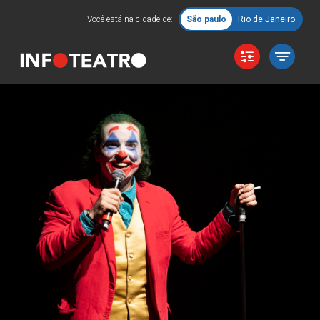
Você está na cidade de:
São paulo
Rio de Janeiro