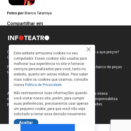
Fotos por
Bianca Tatamiya
Compartilhar em
Como faço para ir ao teatro? Onde compro ingressos e a que preços?
Este website armazena cookies no seu
Quais peças estão em cartaz?
computador. Esses cookies são usados para
melhorar sua experiência no site e fornecer
Para responder a essas e outras perguntas, criamos o banco de peças
serviços personalizados para você, tanto no
teatrais do INFOTEATRO.
website, quanto em outras mídias. Para saber
mais sobre os cookies que usamos, consulte
nossa
Política de Privacidade
Não rastrearemos suas informações quando
As informações das peças cadastradas no site são de inteira
você visitar nosso site, porém, para cumprir
responsabilidade das produções. O Infoteatro não se responsabiliza
suas preferências, precisaremos usar apenas
pela atualização das informações das peças cadastradas.
um pequeno cookie, para que você não seja
solicitado a tomar essa decisão novamente.
Aceitar