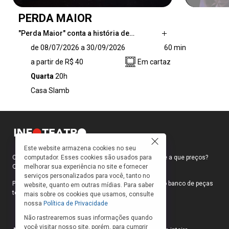
PERDA MAIOR
"Perda Maior" conta a história de…
"Perda Maior" conta a história de três
de 08/07/2026 a 30/09/2026
60 min
personagens que são seduzidos pelo anúncio
a partir de R$ 40
Em cartaz
de um suposto método de treinamento, que
promete o sucesso imediato, tornam-se
Quarta
20h
voluntários de um estranho experimento que
Casa Slamb
se revela em armadilha e que os mantém
aprisionados.
Este website armazena cookies no seu
computador. Esses cookies são usados para
Como faço para ir ao teatro? Onde compro ingressos e a que preços?
melhorar sua experiência no site e fornecer
Quais peças estão em cartaz?
serviços personalizados para você, tanto no
Para responder a essas e outras perguntas, criamos o banco de peças
website, quanto em outras mídias. Para saber
teatrais do INFOTEATRO.
mais sobre os cookies que usamos, consulte
nossa
Política de Privacidade
Não rastrearemos suas informações quando
você visitar nosso site, porém, para cumprir