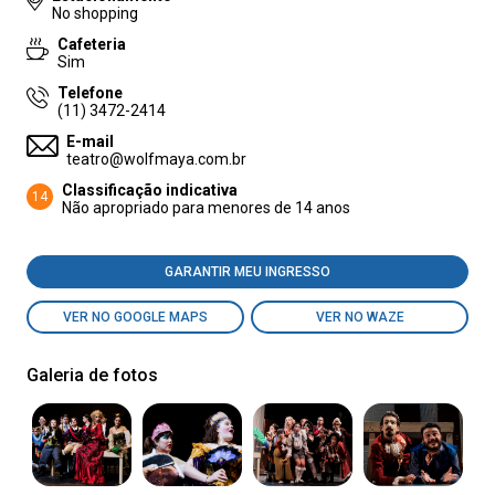
No shopping
Cafeteria
Sim
Telefone
(11) 3472-2414
E-mail
teatro@wolfmaya.com.br
Classificação indicativa
14
Não apropriado para menores de 14 anos
GARANTIR MEU INGRESSO
VER NO GOOGLE MAPS
VER NO WAZE
Galeria de fotos