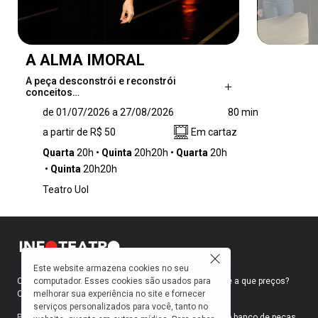
A ALMA IMORAL
A peça desconstrói e reconstrói
conceitos…
A peça desconstrói e reconstrói conceitos
de 01/07/2026 a 27/08/2026
80 min
milenares da história da civilização - corpo e
a partir de R$ 50
Em cartaz
alma, certo e errado, traidor e traído,
obediência e desobediência. Sozinha no palco,
Quarta
20h
Quinta
20h20h
Quarta
20h
Clarice Niskier conta histórias e parábolas da
Quinta
20h20h
tradição judaica, valendo-se somente de uma
Teatro Uol
cadeira e um grande pano preto que,
concebido pela figurinista Kika Lopes,
transforma-se em oito diferentes vestes –
mantos, vestidos, burcas. O espaço cênico
concebido por Luis Martins é limpo e remete a
um longo corredor em perspectiva.
Este website armazena cookies no seu
computador. Esses cookies são usados para
Como faço para ir ao teatro? Onde compro ingressos e a que preços?
melhorar sua experiência no site e fornecer
Quais peças estão em cartaz?
serviços personalizados para você, tanto no
Para responder a essas e outras perguntas, criamos o banco de peças