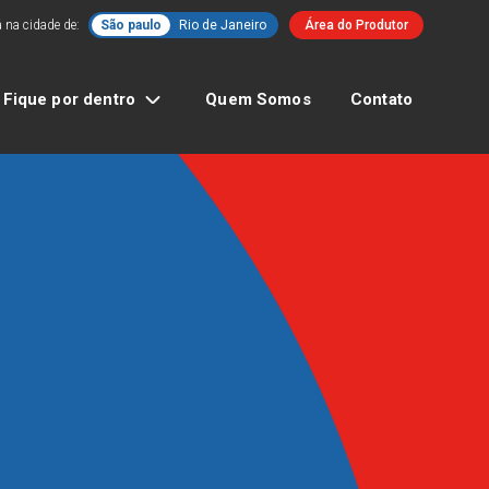
 na cidade de:
São paulo
Rio de Janeiro
Área do Produtor
Fique por dentro
Quem Somos
Contato