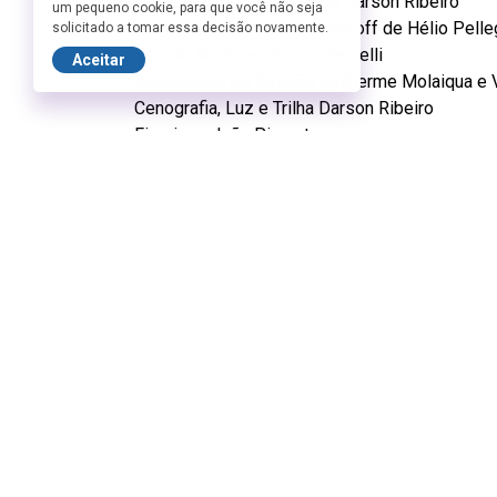
Adaptação e Direção Geral Darson Ribeiro
um pequeno cookie, para que você não seja
Ator convidado para voz em off de Hélio Pell
solicitado a tomar essa decisão novamente.
Voz do Analista Vinicius Tardelli
Aceitar
Assistência de Direção Guilherme Molaiqua e Vi
Cenografia, Luz e Trilha Darson Ribeiro
Figurinos João Pimenta
Fotografia Moisés Pazianotto
Design Gráfico Callegares
Vídeografismo e Mapping Giuliano VJ Scan