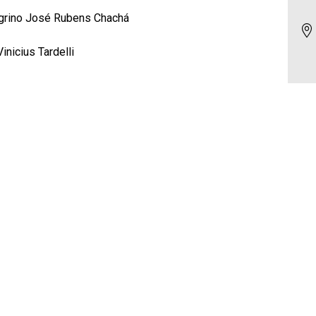
egrino José Rubens Chachá
nicius Tardelli
L