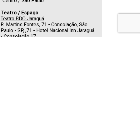
Centro / São Paulo
Teatro / Espaço
Teatro BDO Jaraguá
R. Martins Fontes, 71 - Consolação, São
Paulo - SP, ,71 - Hotel Nacional Inn Jaraguá
- Consolação,17
Estacionamento
Estacionamento no local, pela Estapar, na
entrada principal do Hotel Nacional Inn
Jaraguá com valor reduzido de R$ 30,00
(trinta reais) ao teatro - por até 4h,
valorizando a experiência “espetáculo +
Bar do Clóvis + Restaurante W3 do hotel
Cafeteria
Sim
Classificação indicativa
Classificação Livre para todas idades