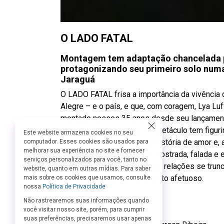
O LADO FATAL
Montagem tem adaptação chancelada por
protagonizando seu primeiro solo num
Jaraguá
O LADO FATAL frisa a importância da vivência 
Alegre – e o país, e que, com coragem, Lya Luf
montado nesses 35 anos desde seu lançamento. 
são de Darson Ribeiro, o espetáculo tem figur
Este website armazena cookies no seu
José Rubens Chachá. Uma história de amor e, 
computador. Esses cookies são usados para
melhorar sua experiência no site e fornecer
devastadora que deve ser mostrada, falada e
serviços personalizados para você, tanto no
delicado e preocupante onde relações se trun
website, quanto em outras mídias. Para saber
busca, não o compartilhamento afetuoso.
mais sobre os cookies que usamos, consulte
nossa
Política de Privacidade
Ficha Técnica:
Não rastrearemos suas informações quando
você visitar nosso site, porém, para cumprir
Texto Lya Luft
suas preferências, precisaremos usar apenas