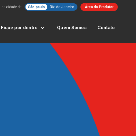
 na cidade de:
São paulo
Rio de Janeiro
Área do Produtor
Fique por dentro
Quem Somos
Contato