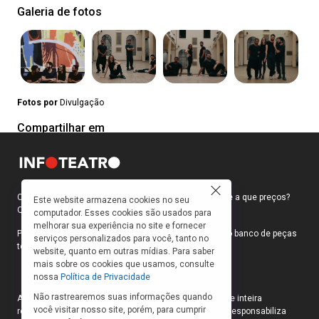
Galeria de fotos
Fotos por
Divulgação
Compartilhar em
Como faço para ir ao teatro? Onde compro ingressos e a que preços?
Este website armazena cookies no seu
Quais peças estão em cartaz?
computador. Esses cookies são usados para
melhorar sua experiência no site e fornecer
Para responder a essas e outras perguntas, criamos o banco de peças
serviços personalizados para você, tanto no
teatrais do INFOTEATRO.
website, quanto em outras mídias. Para saber
mais sobre os cookies que usamos, consulte
nossa
Política de Privacidade
Não rastrearemos suas informações quando
As informações das peças cadastradas no site são de inteira
você visitar nosso site, porém, para cumprir
responsabilidade das produções. O Infoteatro não se responsabiliza