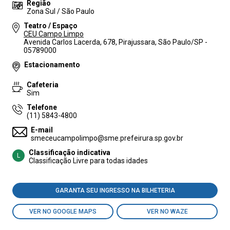
Região
Zona Sul / São Paulo
Teatro / Espaço
CEU Campo Limpo
Avenida Carlos Lacerda, 678, Pirajussara, São Paulo/SP -
05789000
Estacionamento
Cafeteria
Sim
Telefone
(11) 5843-4800
E-mail
smeceucampolimpo@sme.prefeirura.sp.gov.br
Classificação indicativa
L
Classificação Livre para todas idades
GARANTA SEU INGRESSO NA BILHETERIA
VER NO GOOGLE MAPS
VER NO WAZE