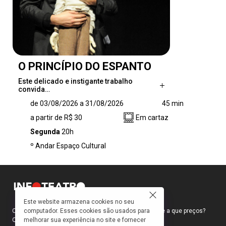
O PRINCÍPIO DO ESPANTO
Este delicado e instigante trabalho
convida…
Este delicado e instigante trabalho convida o
de 03/08/2026 a 31/08/2026
45 min
público a mergulhar em uma experiência
a partir de R$ 30
Em cartaz
poética na qual o silêncio fala mais alto do que
qualquer palavra. Em cena, um boneco
Segunda
20h
acredita conduzir o mundo à sua frente —
º Andar Espaço Cultural
manipula objetos, cria movimentos, apaixona-
se. No entanto, desconhece completamente
aquilo que o move: o homem por trás de seus
gestos
Este website armazena cookies no seu
computador. Esses cookies são usados para
Como faço para ir ao teatro? Onde compro ingressos e a que preços?
melhorar sua experiência no site e fornecer
Quais peças estão em cartaz?