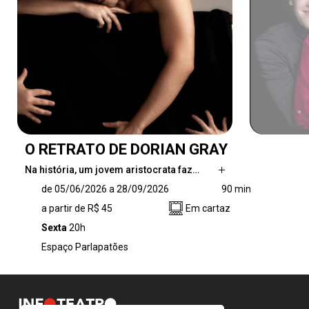
O RETRATO DE DORIAN GRAY
Na história, um jovem aristocrata faz…
Na história, um jovem aristocrata faz um
de 05/06/2026 a 28/09/2026
90 min
pacto no qual troca a sua alma pela
a partir de R$ 45
Em cartaz
perspectiva de manter intactas suas beleza e
juventude. Eis que então seu retrato passa a
Sexta
20h
envelhecer em seu lugar e também a
Espaço Parlapatões
colecionar as marcas de seus atos
questionáveis.