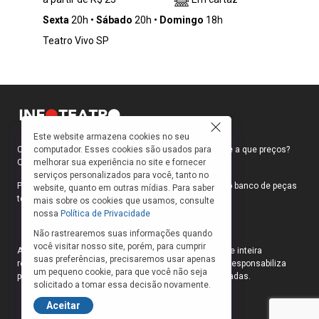
temas como responsabilidade, moral, poder e
os conflitos éticos entre vida pública e privada.
Sexta
20h
Sábado
20h
Domingo
18h
Nesta nova peça, Jessica (Drica Moraes) é
Teatro Vivo SP
uma juíza ética e profundamente
comprometida em tornar o sistema judiciário
mais humano e acolhedor.
Este website armazena cookies no seu
computador. Esses cookies são usados para
Como faço para ir ao teatro? Onde compro ingressos e a que preços?
melhorar sua experiência no site e fornecer
Quais peças estão em cartaz?
serviços personalizados para você, tanto no
Para responder a essas e outras perguntas, criamos o banco de peças
website, quanto em outras mídias. Para saber
teatrais do INFOTEATRO.
mais sobre os cookies que usamos, consulte
nossa
Política de Privacidade
Não rastrearemos suas informações quando
você visitar nosso site, porém, para cumprir
As informações das peças cadastradas no site são de inteira
suas preferências, precisaremos usar apenas
responsabilidade das produções. O Infoteatro não se responsabiliza
um pequeno cookie, para que você não seja
pela atualização das informações das peças cadastradas.
solicitado a tomar essa decisão novamente.
Aceitar