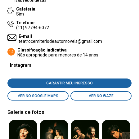
Nas redondezas
Cafeteria
Sim
Telefone
(11) 97794-6072
E-mail
teatrocemiteriodeautomoveis@gmail.com
Classificação indicativa
14
Não apropriado para menores de 14 anos
Instagram
GARANTIR MEU INGRESSO
VER NO GOOGLE MAPS
VER NO WAZE
Galeria de fotos