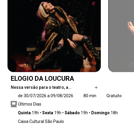
ELOGIO DA LOUCURA
Nessa versão para o teatro, a…
Nessa versão para o teatro, a Loucura,
de 30/07/2026 a 09/08/2026
80 min
Gratuito
interpretada pela atriz Leona Cavalli, se
Últimos Dias
apresenta como personagem, mantendo a
ótica, o sarcasmo e a sagacidade do conteúdo
Quinta
19h
Sexta
19h
Sábado
19h
Domingo
18h
original da obra.
Caixa Cultural São Paulo