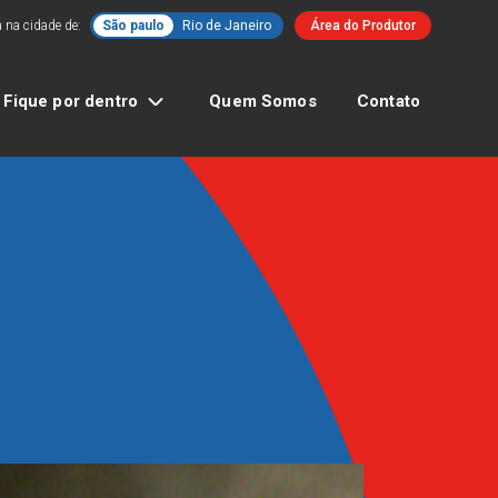
 na cidade de:
São paulo
Rio de Janeiro
Área do Produtor
Fique por dentro
Quem Somos
Contato