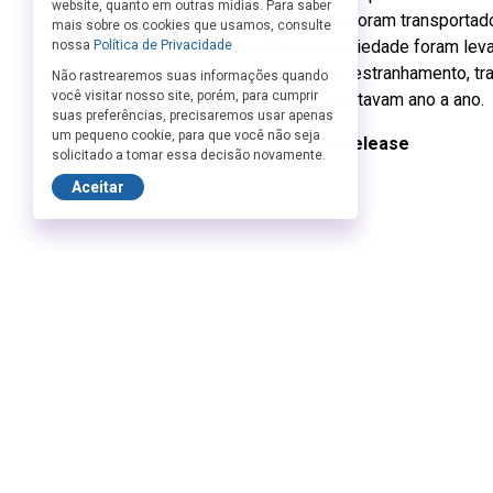
website, quanto em outras mídias. Para saber
país alimentou debates que foram transportad
mais sobre os cookies que usamos, consulte
linguagens. Questões da sociedade foram leva
nossa
Política de Privacidade
provocavam risos, lágrimas, estranhamento, tr
Não rastrearemos suas informações quando
você visitar nosso site, porém, para cumprir
dos cenários que se apresentavam ano a ano.
suas preferências, precisaremos usar apenas
um pequeno cookie, para que você não seja
Maiores informações no release
solicitado a tomar essa decisão novamente.
Aceitar