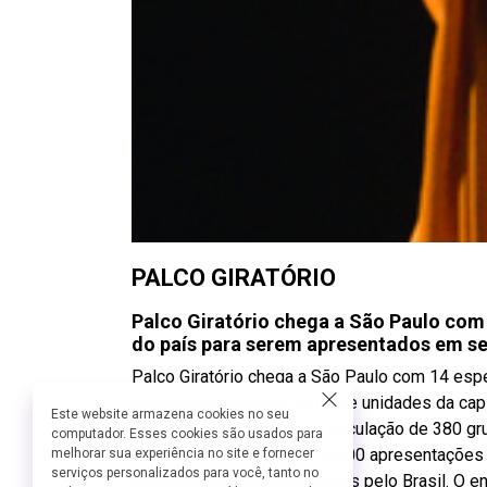
PALCO GIRATÓRIO
Palco Giratório chega a São Paulo com
do país para serem apresentados em se
Palco Giratório chega a São Paulo com 14 esp
serem apresentados em sete unidades da capita
Este website armazena cookies no seu
desde então, promoveu a circulação de 380 gru
computador. Esses cookies são usados para
brasileiras, em mais de 10.000 apresentações
melhorar sua experiência no site e fornecer
serviços personalizados para você, tanto no
espectadores em suas turnês pelo Brasil. O enc