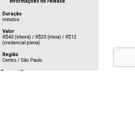
Informações no release
Duração
minutos
Valor
R$40 (inteira) / R$20 (meia) / R$12
(credencial plena)
Região
Centro / São Paulo
Teatro / Espaço
Sesc 24 de Maio
R. 24 de Maio, 109, República, São
Paulo/SP - 01041001
Estacionamento
Cafeteria
Sim
Telefone